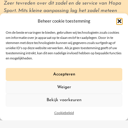
Zeer tevreden over dit zadel en de service van Hopa
Sport. Mits kleine aanpassing lag het zadel meteen
perfect op het paard. Ook de monobloc helpt me om
Beheer cookie toestemming
het been lang te houden. Eerlijke, aangename en
Om de beste ervaringen te bieden, gebruiken wij technologieën zoals cookies
correcte service door de zadelpasser. Kortom, een
om informatie over je apparaat op te slaan en/of te raadplegen. Door in te
aanrader!
stemmen met deze technologieën kunnen wij gegevens zoals surfgedrag of
unieke ID's op deze website verwerken. Als je geen toestemming geeft of uw
toestemming intrekt, kan dit een nadelige invloed hebben op bepaalde functies
Kristel Van Thillo (België)
en mogelijkheden.
Ruiter (hobby)
Accepteren
Weiger
Stap 3: De zadelpasser analyseert, past en
Bekijk voorkeuren
doet aanpassingen
Cookiebeleid
Voorzie voor een zadelpasafspraak voor een nieuw zadel twee
tot drie uur. De controle van een bestaand zadel, met eventuele
aanpassing, neemt meestal wat minder tijd in beslag.