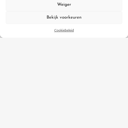
Weiger
Bekijk voorkeuren
Cookiebeleid
Waarom een zadelpasser?
Elk paard is uniek en heeft recht op een zadel dat perfect past. Een
zadelpasser begrijpt de complexiteit van de paarderug en de
behoeften van zowel paard als ruiter.
Ontdek waarom u Jean-Paul van Hopa Sport als uw zadelpasser
moet kiezen voor een zadel dat optimaal comfort en prestaties biedt.