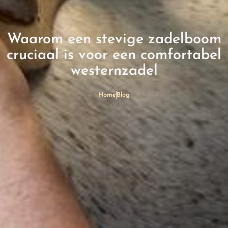
Waarom een stevige zadelboom
cruciaal is voor een comfortabel
westernzadel
Home
Blog