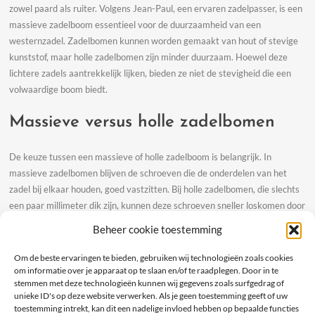
zowel paard als ruiter. Volgens Jean-Paul, een ervaren zadelpasser, is een
massieve zadelboom essentieel voor de duurzaamheid van een
westernzadel. Zadelbomen kunnen worden gemaakt van hout of stevige
kunststof, maar holle zadelbomen zijn minder duurzaam. Hoewel deze
lichtere zadels aantrekkelijk lijken, bieden ze niet de stevigheid die een
volwaardige boom biedt.
Massieve versus holle zadelbomen
De keuze tussen een massieve of holle zadelboom is belangrijk. In
massieve zadelbomen blijven de schroeven die de onderdelen van het
zadel bij elkaar houden, goed vastzitten. Bij holle zadelbomen, die slechts
een paar millimeter dik zijn, kunnen deze schroeven sneller loskomen door
de bewegingen van het zadel tijdens het rijden. Hierdoor kan het zadel
Beheer cookie toestemming
minder stabiel aanvoelen en sneller slijten.
Om de beste ervaringen te bieden, gebruiken wij technologieën zoals cookies
Aziatische versus
om informatie over je apparaat op te slaan en/of te raadplegen. Door in te
stemmen met deze technologieën kunnen wij gegevens zoals surfgedrag of
unieke ID's op deze website verwerken. Als je geen toestemming geeft of uw
Europese/Amerikaanse zadelbomen
toestemming intrekt, kan dit een nadelige invloed hebben op bepaalde functies